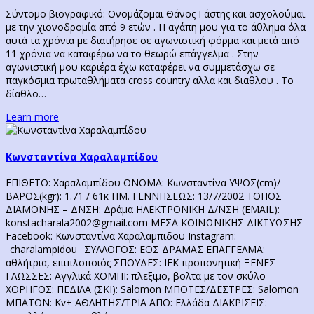
Σύντομο βιογραφικό: Ονομάζομαι Θάνος Γάστης και ασχολούμαι
με την χιονοδρομία από 9 ετών . Η αγάπη μου για το άθλημα όλα
αυτά τα χρόνια με διατήρησε σε αγωνιστική φόρμα και μετά από
11 χρόνια να καταφέρω να το θεωρώ επάγγελμα . Στην
αγωνιστική μου καριέρα έχω καταφέρει να συμμετάσχω σε
παγκόσμια πρωταθλήματα cross country αλλα και διαθλου . Το
δίαθλο…
Learn more
Κωνσταντίνα Χαραλαμπίδου
ΕΠΙΘΕΤΟ: Χαραλαμπίδου ΟΝΟΜΑ: Κωνσταντίνα ΥΨΟΣ(cm)/
ΒΑΡΟΣ(kgr): 1.71 / 61κ ΗΜ. ΓΕΝΝΗΣΕΩΣ: 13/7/2002 ΤΟΠΟΣ
ΔΙΑΜΟΝΗΣ – ΔΝΣΗ: Δράμα ΗΛΕΚΤΡΟΝΙΚΗ Δ/ΝΣΗ (EMAIL):
konstacharala2002@gmail.com ΜΕΣΑ ΚΟΙΝΩΝΙΚΗΣ ΔΙΚΤΥΩΣΗΣ
Facebook: Κωνσταντίνα Χαραλαμπιδου Instagram:
_charalampidou_ ΣΥΛΛΟΓΟΣ: ΕΟΣ ΔΡΑΜΑΣ ΕΠΑΓΓΕΛΜΑ:
αθλήτρια, επιπλοποιός ΣΠΟΥΔΕΣ: ΙΕΚ προπονητική ΞΕΝΕΣ
ΓΛΩΣΣΕΣ: Αγγλικά ΧΟΜΠΙ: πλεξιμο, βολτα με τον σκύλο
ΧΟΡΗΓΟΣ: ΠΕΔΙΛΑ (ΣΚΙ): Salomon ΜΠΟΤΕΣ/ΔΕΣΤΡΕΣ: Salomon
ΜΠΑΤΟΝ: Kv+ AΘΛΗΤΗΣ/ΤΡΙΑ ΑΠΟ: Ελλάδα ΔΙΑΚΡΙΣΕΙΣ: