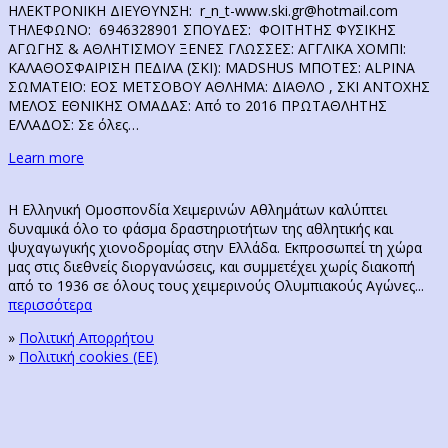
ΗΛΕΚΤΡΟΝΙΚΗ ΔΙΕΥΘΥΝΣΗ: r_n_t-www.ski.gr@hotmail.com
ΤΗΛΕΦΩΝΟ: 6946328901 ΣΠΟΥΔΕΣ: ΦΟΙΤΗΤΗΣ ΦΥΣΙΚΗΣ
ΑΓΩΓΗΣ & ΑΘΛΗΤΙΣΜΟΥ ΞΕΝΕΣ ΓΛΩΣΣΕΣ: ΑΓΓΛΙΚΑ ΧΟΜΠΙ:
ΚΑΛΑΘΟΣΦΑΙΡΙΣΗ ΠΕΔΙΛΑ (ΣΚΙ): MADSHUS MΠΟΤΕΣ: ALPINA
ΣΩΜΑΤΕΙΟ: ΕΟΣ ΜΕΤΣΟΒΟΥ ΑΘΛΗΜΑ: ΔΙΑΘΛΟ , ΣΚΙ ΑΝΤΟΧΗΣ
ΜΕΛΟΣ ΕΘΝΙΚΗΣ ΟΜΑΔΑΣ: Από το 2016 ΠΡΩΤΑΘΛΗΤΗΣ
ΕΛΛΑΔΟΣ: Σε όλες…
Learn more
Η Ελληνική Ομοσπονδία Χειμερινών Αθλημάτων καλύπτει
δυναμικά όλο το φάσμα δραστηριοτήτων της αθλητικής και
ψυχαγωγικής χιονοδρομίας στην Ελλάδα. Εκπροσωπεί τη χώρα
μας στις διεθνείς διοργανώσεις, και συμμετέχει χωρίς διακοπή
από το 1936 σε όλους τους χειμερινούς Ολυμπιακούς Αγώνες...
περισσότερα
»
Πολιτική Απορρήτου
»
Πολιτική cookies (ΕΕ)