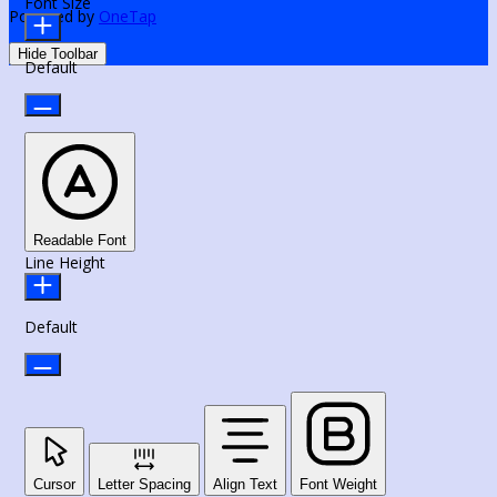
Font Size
Powered by
OneTap
Hide Toolbar
Default
Readable Font
Line Height
Default
Cursor
Letter Spacing
Align Text
Font Weight