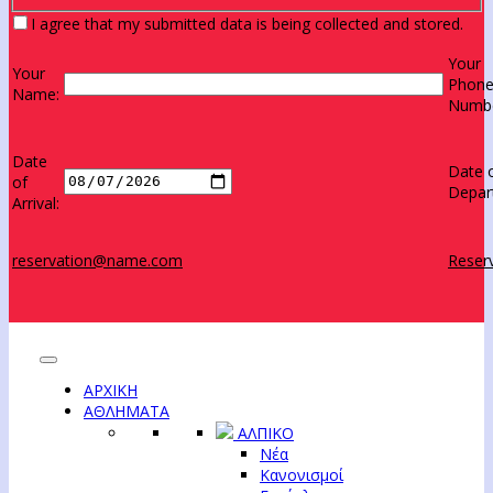
I agree that my submitted data is being collected and stored.
Your
Your
Phon
Name:
Numbe
Date
Date 
of
Depar
Arrival:
reservation@name.com
Reserv
ΑΡΧΙΚΗ
ΑΘΛΗΜΑΤΑ
ΑΛΠΙΚΟ
Νέα
Κανονισμοί