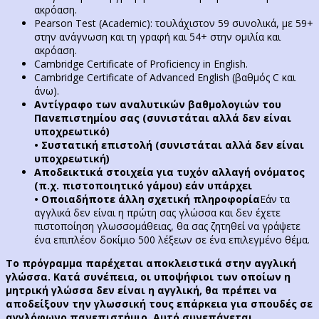
ακρόαση.
Pearson Test (Academic): τουλάχιστον 59 συνολικά, με 59+
στην ανάγνωση και τη γραφή και 54+ στην ομιλία και
ακρόαση.
Cambridge Certificate of Proficiency in English.
Cambridge Certificate of Advanced English (βαθμός C και
άνω).
Αντίγραφο των αναλυτικών βαθμολογιών του
Πανεπιστημίου σας (συνιστάται αλλά δεν είναι
υποχρεωτικό)
• Συστατική επιστολή (συνιστάται αλλά δεν είναι
υποχρεωτική)
Αποδεικτικά στοιχεία για τυχόν αλλαγή ονόματος
(π.χ. πιστοποιητικό γάμου)
εάν υπάρχει
• Οποιαδήποτε άλλη σχετική πληροφορία
Εάν τα
αγγλικά δεν είναι η πρώτη σας γλώσσα και δεν έχετε
πιστοποίηση γλωσσομάθειας, θα σας ζητηθεί να γράψετε
ένα επιπλέον δοκίμιο 500 λέξεων σε ένα επιλεγμένο θέμα.
Το πρόγραμμα παρέχεται αποκλειστικά στην αγγλική
γλώσσα. Κατά συνέπεια, οι υποψήφιοι των οποίων η
μητρική γλώσσα δεν είναι η αγγλική, θα πρέπει να
αποδείξουν την γλωσσική τους επάρκεια για σπουδές σε
αγγλόφωνο πανεπιστήμιο. Αυτό συνεπάγεται