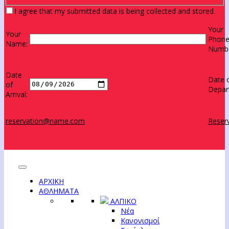
I agree that my submitted data is being collected and stored.
Your
Your
Phon
Name:
Numbe
Date
Date 
of
Depar
Arrival:
reservation@name.com
Reserv
ΑΡΧΙΚΗ
ΑΘΛΗΜΑΤΑ
ΑΛΠΙΚΟ
Νέα
Κανονισμοί