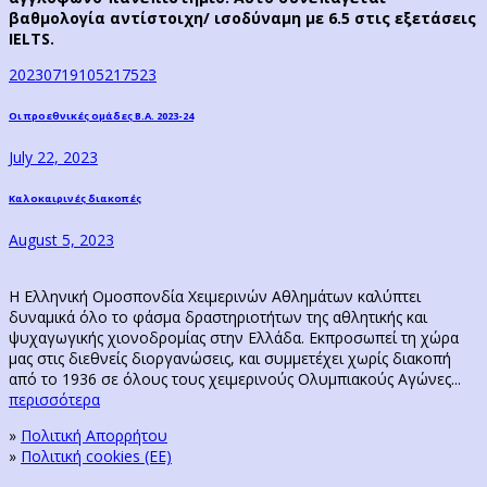
βαθμολογία αντίστοιχη/ ισοδύναμη με 6.5 στις εξετάσεις
IELTS.
20230719105217523
Post
Previous
Οι προεθνικές ομάδες Β.Α. 2023-24
post:
navigation
July 22, 2023
Next
Καλοκαιρινές διακοπές
post:
August 5, 2023
Η Ελληνική Ομοσπονδία Χειμερινών Αθλημάτων καλύπτει
δυναμικά όλο το φάσμα δραστηριοτήτων της αθλητικής και
ψυχαγωγικής χιονοδρομίας στην Ελλάδα. Εκπροσωπεί τη χώρα
μας στις διεθνείς διοργανώσεις, και συμμετέχει χωρίς διακοπή
από το 1936 σε όλους τους χειμερινούς Ολυμπιακούς Αγώνες...
περισσότερα
»
Πολιτική Απορρήτου
»
Πολιτική cookies (ΕΕ)