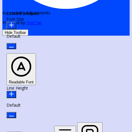
Accessibility Adjustments
Content Modules
Font Size
Powered by
OneTap
Hide Toolbar
Default
Readable Font
Line Height
Default