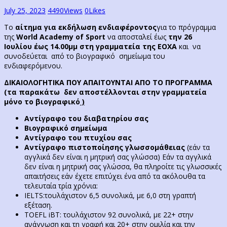
July 25, 2023
4490
Views
0
Likes
Tο
αίτημα για εκδήλωση ενδιαφέροντος
για το πρόγραμμα
της
World Academy of Sport
να αποσταλεί έως
την 26
Ιουλίου έως 14.00μμ στη γραμματεία της ΕΟΧΑ
και να
συνοδεύεται από το βιογραφικό σημείωμα του
ενδιαφερόμενου.
ΔΙΚΑIΟΛΟΓΗΤΙΚΑ ΠΟΥ ΑΠΑΙΤΟΥΝΤΑΙ ΑΠΟ ΤΟ ΠΡΟΓΡΑΜΜΑ
(
τα παρακάτω δεν αποστέλλονται στην γραμματεία
μόνο το βιογραφικό
)
Αντίγραφο του διαβατηρίου σας
Βιογραφικό σημείωμα
Αντίγραφο του πτυχίου σας
Αντίγραφο πιστοποίησης γλωσσομάθειας
(εάν τα
αγγλικά δεν είναι η μητρική σας γλώσσα) Εάν τα αγγλικά
δεν είναι η μητρική σας γλώσσα, θα πληροίτε τις γλωσσικές
απαιτήσεις εάν έχετε επιτύχει ένα από τα ακόλουθα τα
τελευταία τρία χρόνια:
IELTS:τουλάχιστον 6,5 συνολικά, με 6,0 στη γραπτή
εξέταση.
TOEFL iBT: τουλάχιστον 92 συνολικά, με 22+ στην
ανάγνωση και τη γραφή και 20+ στην ομιλία και την